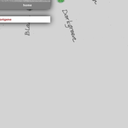
home
Kortgene