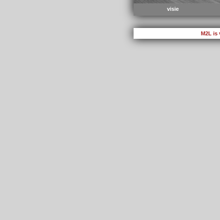
visie
M2L is 